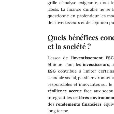
grille d’analyse exigeante, dont 
labels. La finance durable ne se 
questionne en profondeur les modè
des investisseurs et de l’opinion p
Quels bénéfices conc
et la société ?
L’essor de l’
investissement ESG
éthique. Pour les
investisseurs
, 
ESG
contribue à limiter certains
scandale social, passif environnem
responsables et innovantes sur le 
résilience accrue
face aux secouss
intégrant les
critères environnem
des
rendements financiers
équiva
long terme.