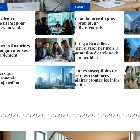
E
IMMO
vilégier
Ce qui fait la force du plus
ment ISR pour
grand promoteur
 responsable
immobilier français
Relighting à Bruxelles :
ments financiers
comment diviser par trois la
r augmenter ses
consommation électrique de
rablement
votre immeuble ?
Communes susceptibles de
iers qui
surtaxer les résidences
’économie
secondaires : toutes les infos
ujourd’hui
à connaître