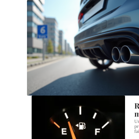
R
m
Un
pr
fa