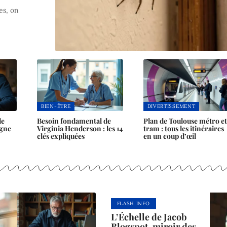
es, on
BIEN-ÊTRE
DIVERTISSEMENT
de
Besoin fondamental de
Plan de Toulouse métro et
igne
Virginia Henderson : les 14
tram : tous les itinéraires
clés expliquées
en un coup d’œil
FLASH INFO
L’Échelle de Jacob
Blogspot, miroir des