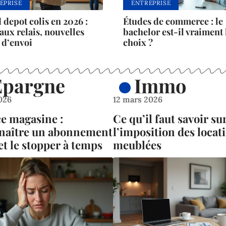
EPRISE
ENTREPRISE
 depot colis en 2026 :
Études de commerce : le
ux relais, nouvelles
bachelor est-il vraiment
 d’envoi
choix ?
Épargne
Immo
2026
12 mars 2026
ce magasine :
Ce qu’il faut savoir su
naître un abonnement
l’imposition des locat
et le stopper à temps
meublées