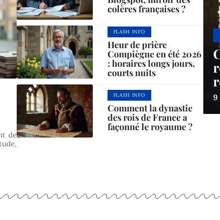
colères françaises ?
FLASH INFO
Heur de prière
C
Compiègne en été 2026
: horaires longs jours,
r
courts nuits
r
FLASH INFO
9
Comment la dynastie
des rois de France a
façonné le royaume ?
nt de
tude,