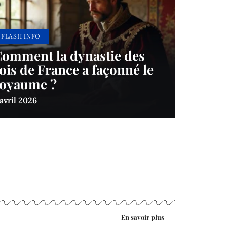
FLASH INFO
omment la dynastie des
ois de France a façonné le
oyaume ?
 avril 2026
En savoir plus