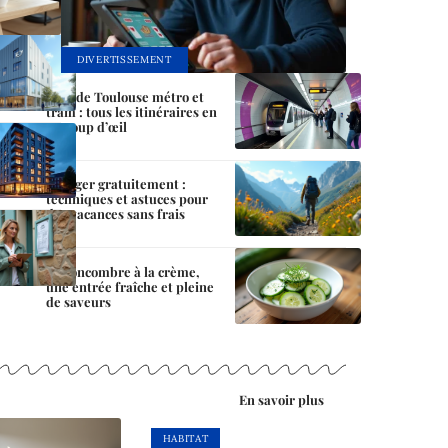
DIVERTISSEMENT
Plan de Toulouse métro et
tram : tous les itinéraires en
un coup d’œil
Voyager gratuitement :
techniques et astuces pour
des vacances sans frais
Le concombre à la crème,
une entrée fraîche et pleine
de saveurs
En savoir plus
HABITAT