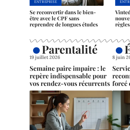
ENTREPRISE
ENTR
Se reconvertir dans le bien-
Vinted
être avec le CPF sans
nouvea
reprendre de longues études
règles
Parentalité
19 juillet 2026
8 juin 
Semaine paire impaire : le
Servi
repère indispensable pour
recon
vos rendez-vous récurrents
forcé 