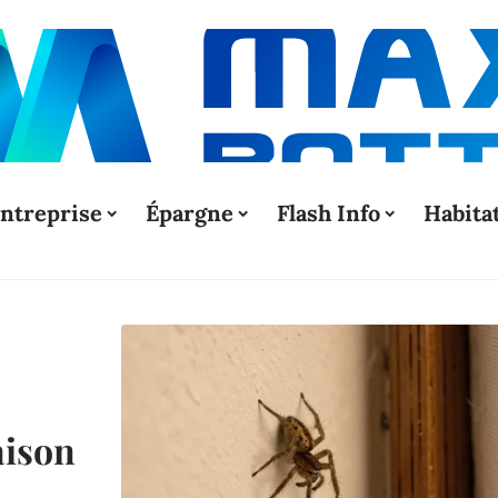
ntreprise
Épargne
Flash Info
Habita
aison