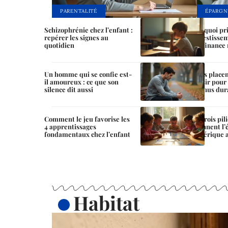
PARENTALITÉ
ÉPARGN
Schizophrénie chez l’enfant :
Pourquoi pri
repérer les signes au
l’investisse
quotidien
une finance
Un homme qui se confie est-
Quels place
il amoureux : ce que son
choisir pou
silence dit aussi
revenus du
Comment le jeu favorise les
Les trois pil
4 apprentissages
façonnent l
fondamentaux chez l’enfant
numérique a
Habitat