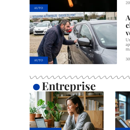
20
AUTO
A
c
v
Un
ap
ma
30
AUTO
Entreprise