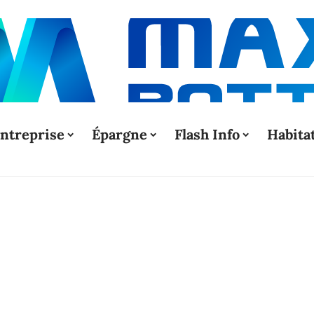
ntreprise
Épargne
Flash Info
Habita